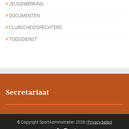
JEUGDWERKING
DOCUMENTEN
CLUBSCHEIDSRECHTERS
TOOGDIENST
Secretariaat
© Copyright SportAdministratie/ 2026 |
Privacy beleid