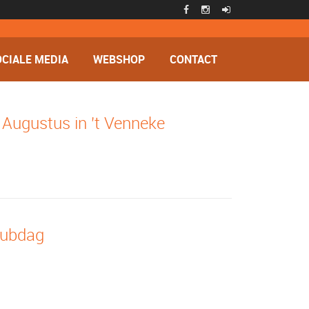
CIALE MEDIA
WEBSHOP
CONTACT
 Augustus in 't Venneke
lubdag