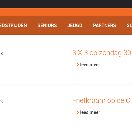
EDSTRIJDEN
SENIORS
JEUGD
PARTNERS
SO
3 X 3 op zondag 30
…
lees meer
Frietkraam op de C
…
lees meer