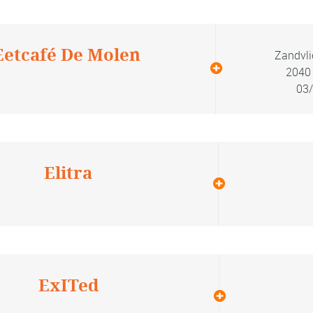
Eetcafé De Molen
Zandvli
2040 
03/
Elitra
ExITed