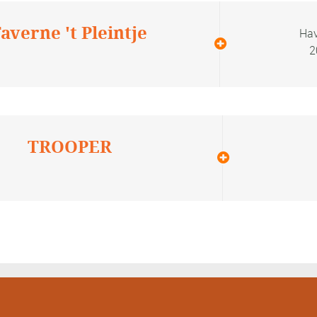
averne 't Pleintje
Hav
2
TROOPER