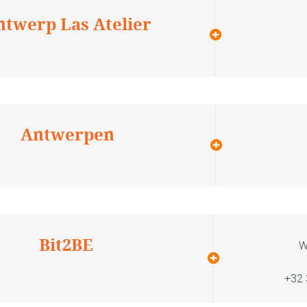
ntwerp Las Atelier
Antwerpen
Bit2BE
W
+32 