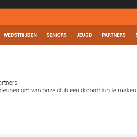
WEDSTRIJDEN
SENIORS
JEUGD
PARTNERS
artners.
s steunen om van onze club een droomclub te maken 